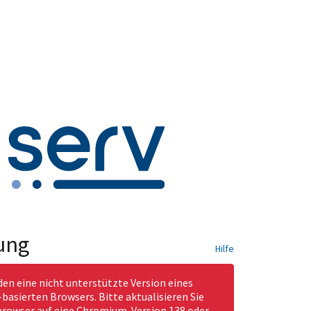
ung
Hilfe
den eine nicht unterstützte Version eines
asierten Browsers. Bitte aktualisieren Sie
rowser auf eine Chromium-Version 138 oder